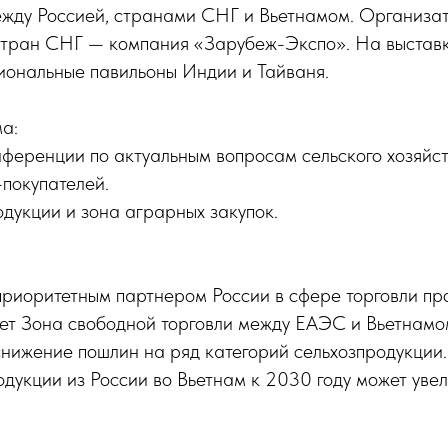
ежду Россией, странами СНГ и Вьетнамом. Организа
стран СНГ — компания «Зарубеж-Экспо». На выставк
иональные павильоны Индии и Тайваня.
а:
ференции по актуальным вопросам сельского хозяйст
покупателей.
дукции и зона аграрных закупок.
приоритетным партнером России в сфере торговли п
ует Зона свободной торговли между ЕАЭС и Вьетнамо
нижение пошлин на ряд категорий сельхозпродукции.
одукции из России во Вьетнам к 2030 году может уве