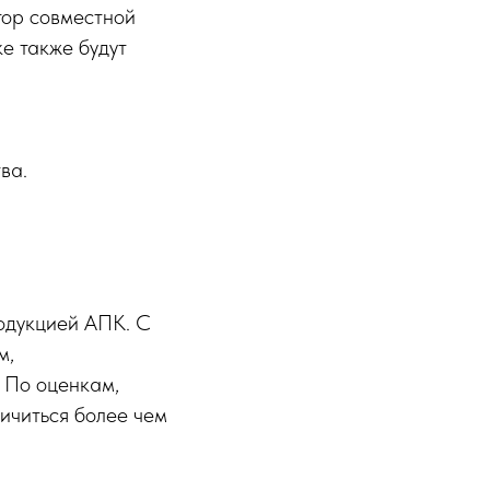
тор совместной
е также будут
ва.
родукцией АПК. С
м,
 По оценкам,
личиться более чем