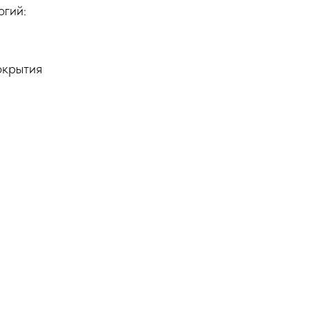
огий:
окрытия