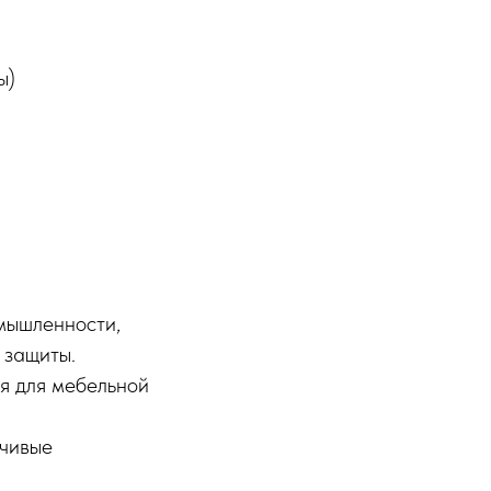
ы)
омышленности,
 защиты.
ия для мебельной
йчивые