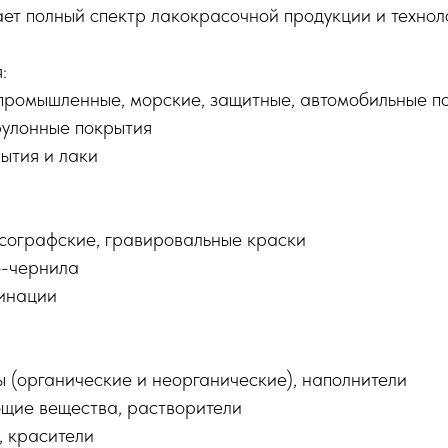
ет полный спектр лакокрасочной продукции и технол
:
промышленные, морские, защитные, автомобильные п
улонные покрытия
ытия и лаки
сографские, гравировальные краски
о-чернила
инации
:
 (органические и неорганические), наполнители
ющие вещества, растворители
, красители