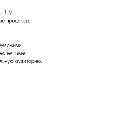
ы, UV-
ые процессы,
бумажная
беспечивает
льную аудиторию.